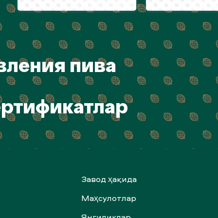
вления пива
ертификатлар
Завод ҳақида
Маҳсулотлар
Янгиликлар