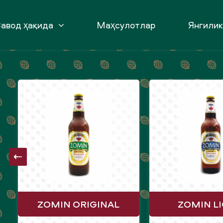
авод ҳақида
Маҳсулотлар
Янгили
ZOMIN ORIGINAL
ZOMIN L