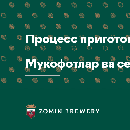
Процесс пригото
Мукофотлар ва с