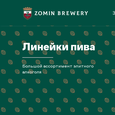
З
Линейки пива
Большой ассортимент элитного
алкоголя
ZOMIN PILSNER
ZOMIN STRONG