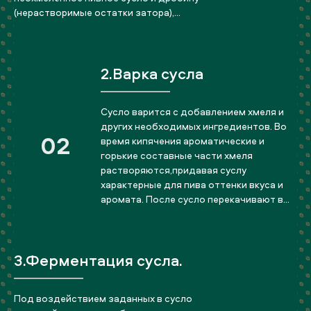
(нерастворимые остатки затора),
остающиеся в процессе фильтрации.
Наша фильтрация состоит из двух
стадий. На первой отбирается сусло-
2.Варка сусла
самотёк, на второй — дробину
промывают горячей водой.
Сусло варится с добавлением хмеля и
других необходимых ингредиентов. Во
02
время кипячения ароматические и
горькие составные части хмеля
растворяются,придавая суслу
характерные для пива оттенки вкуса и
аромата. После сусло перекачивают в
вихревую ванну для отделения
нерастворимых остатков ячменя и
хмеля.Далее сусло перекачивается в
3.Ферментация сусла.
бродильный резервуар добавляя
дрожжи ,где оно в охлаждается и
насыщается кислородом.
Под воздействием заданных в сусло