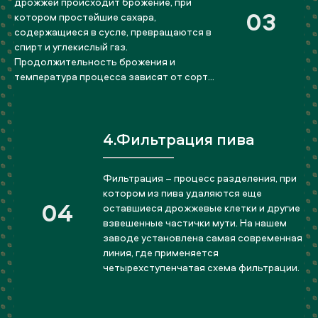
дрожжей происходит брожение, при
03
котором простейшие сахара,
содержащиеся в сусле, превращаются в
спирт и углекислый газ.
Продолжительность брожения и
температура процесса зависят от сорта
пива. Полученный на этой стадии
продукт называется «молодое пиво»,
затем начинается процесс дозревания.
4.Фильтрация пива
Цель дозревания — улучшение
органолептических свойств напитка
Фильтрация – процесс разделения, при
котором из пива удаляются еще
04
оставшиеся дрожжевые клетки и другие
взвешенные частички мути. На нашем
заводе установлена самая современная
линия, где применяется
четырехступенчатая схема фильтрации.