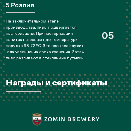
5.Розлив
На заключительном этапе
производства, пиво подвергается
05
пастеризации. При пастеризации
напиток нагревают до температуры
порядка 68-72 °C. Это процесс служит
для увеличения срока хранения. Затем
пиво разливают в стеклянные бутылки,
ПЭТ бутылки в алюминиевые банки, кег
бочонки . Перед розливом бутылки,
банки, кеги моют, затем удаляют
Награды и сертификаты
попавший внутрь воздух.